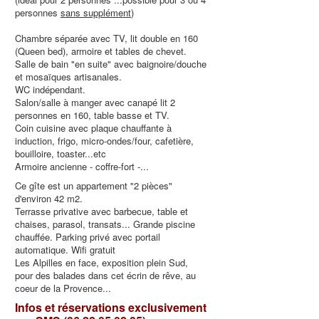
personnes
sans supplément
)
Chambre séparée avec TV, lit double en 160
(Queen bed), armoire et tables de chevet.
Salle de bain "en suite" avec baignoire/douche
et mosaïques artisanales.
WC indépendant.
Salon/salle à manger avec canapé lit 2
personnes en 160, table basse et TV.
Coin cuisine avec plaque chauffante à
induction, frigo, micro-ondes/four, cafetière,
bouilloire, toaster...etc
Armoire ancienne - coffre-fort -...
Ce gîte est un appartement "2 pièces"
d'environ 42 m2.
Terrasse privative avec barbecue, table et
chaises, parasol, transats... Grande piscine
chauffée. Parking privé avec portail
automatique. Wifi gratuit
Les Alpilles en face, exposition plein Sud,
pour des balades dans cet écrin de rêve, au
coeur de la Provence...
Inf
os et réservations exclusivement